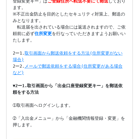
登録変更キー」は
ご登録住所へ転送不要にて郵送
しており
ます。

※不正出金防止を目的としたセキュリティ対策上、郵送の
みとなります。

　転送届を出されている場合には返送されますので、ご依
頼前に必ず
住所変更
を行なっていただきますようお願いい
たします。

2ー1.
取引画面から郵送依頼をする方法(住所変更がない
場合)

2ー2.
メールで郵送依頼をする場合(住所変更がある場合
など)
▼
2ー1.取引画面から「出金口座登録変更キー」を郵送依
頼をする方法
➀取引画面へログインします。

➁「入出金メニュー」から「金融機関情報登録・変更」を
押します。
