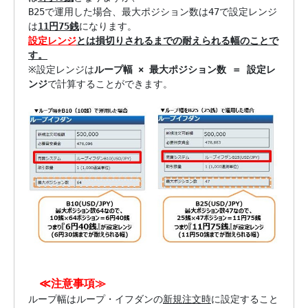
B25で運用した場合、最大ポジション数は47で設定レンジ
は
11円75銭
設定レンジ
とは損切りされるまでの耐えられる幅のことで
す。

※設定レンジは
ループ幅 × 最大ポジション数 ＝ 設定レ
ンジ
で計算することができます。

　≪注意事項≫

ループ幅はループ・イフダンの
新規注文時
に設定すること