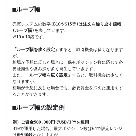
■ループ幅
売買システムの数字(B10やS15等)は
注文を繰り返す値幅
(ループ幅)
を表しています。

※10＝10銭です。

「ループ幅を狭く設定」
すると、取引機会は多くなります
が、

相場が予想に反した場合は、保有ポジション数に応じて必
要証拠金や含み損が多く発生していきます。

また、
「ループ幅を広く設定」
すると、取引機会は少なく
なりますが、

相場が予想に反した場合でも、必要資金を抑えた運用をす
ることができます。

■ループ幅の設定例
例）ご資金500,000円でUSD/JPYを運用

B10で運用した場合、最大ポジション数は64で設定レンジ
は
6円40銭
となりますが、
