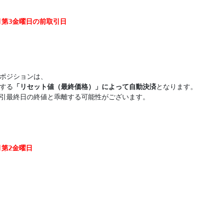
月第3金曜日の前取引日
ポジションは、

する
「リセット値（最終価格）」によって自動決済
となります。

引最終日の終値と乖離する可能性がございます。

月第2金曜日