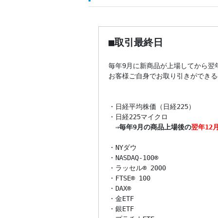
■取引最終日
毎年9月に新商品が上場してから翌年
お客様ご自身でお取り引きができる
・日経平均株価（日経225）

・日経225マイクロ

　⇒
毎年9月の商品上場後の
翌年12
・NYダウ

・NASDAQ-100®

・ラッセル® 2000

・FTSE® 100

・DAX®

・金ETF

・銀ETF
