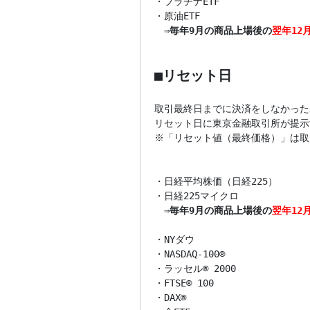
・プラチナETF

・原油ETF

　⇒
毎年9月の商品上場後の
翌年12
■リセット日
取引最終日までに決済をしなかった
リセット日に東京金融取引所が提示
※「リセット値（最終価格）」は取
・日経平均株価（日経225）

・日経225マイクロ

　⇒
毎年9月の商品上場後の
翌年12
・NYダウ

・NASDAQ-100®

・ラッセル® 2000

・FTSE® 100

・DAX®
